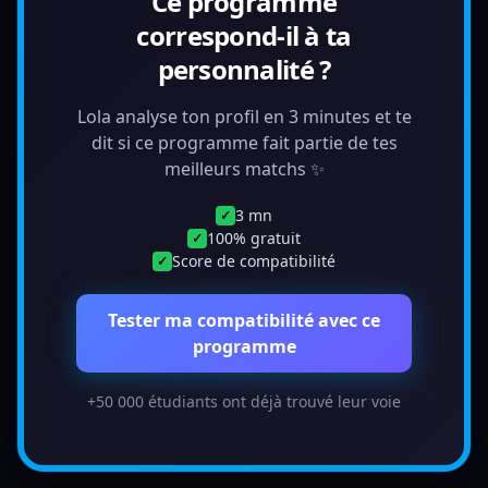
Ce programme
correspond-il à ta
personnalité ?
Lola analyse ton profil en 3 minutes et te
dit si ce programme fait partie de tes
meilleurs matchs ✨
3 mn
✓
100% gratuit
✓
Score de compatibilité
✓
Tester ma compatibilité avec ce
programme
+50 000 étudiants ont déjà trouvé leur voie