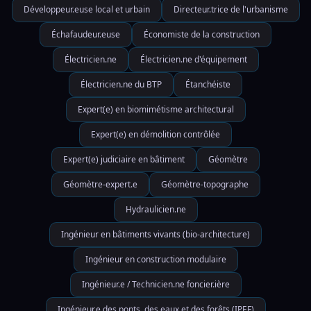
Développeur.euse local et urbain
Directeur.trice de l'urbanisme
Échafaudeur.euse
Économiste de la construction
Électricien.ne
Électricien.ne d'équipement
Électricien.ne du BTP
Étanchéiste
Expert(e) en biomimétisme architectural
Expert(e) en démolition contrôlée
Expert(e) judiciaire en bâtiment
Géomètre
Géomètre-expert.e
Géomètre-topographe
Hydraulicien.ne
Ingénieur en bâtiments vivants (bio-architecture)
Ingénieur en construction modulaire
Ingénieur.e / Technicien.ne foncier.ière
Ingénieur.e des ponts, des eaux et des forêts (IPEF)