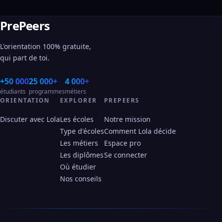
PrePeers
L'orientation 100% gratuite,
qui part de toi.
+50 000
25 000+
4 000+
étudiants
programmes
métiers
ORIENTATION
EXPLORER
PREPEERS
Discuter avec Lola
Les écoles
Notre mission
Type d'écoles
Comment Lola décide
Les métiers
Espace pro
Les diplômes
Se connecter
Où étudier
Nos conseils