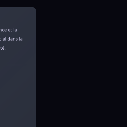
nce et la
ial dans la
té.