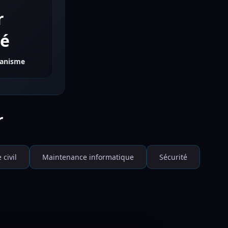
r
té
banisme
r
 civil
Maintenance informatique
Sécurité