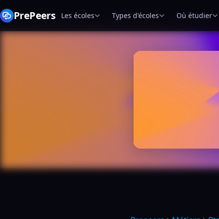
PrePeers
Les écoles
Types d'écoles
Où étudier