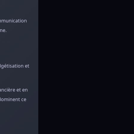
ommunication
ne.
gétisation et
ncière et en
dominent ce