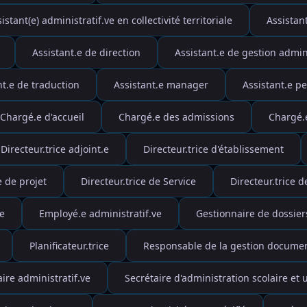
istant(e) administratif.ve en collectivité territoriale
Assistan
Assistant.e de direction
Assistant.e de gestion admin
nt.e de traduction
Assistant.e manager
Assistant.e pe
Chargé.e d'accueil
Chargé.e des admissions
Chargé.
Directeur.trice adjoint.e
Directeur.trice d'établissement
e de projet
Directeur.trice de Service
Directeur.trice 
e
Employé.e administratif.ve
Gestionnaire de dossier
Planificateur.trice
Responsable de la gestion documen
ire administratif.ve
Secrétaire d'administration scolaire et u