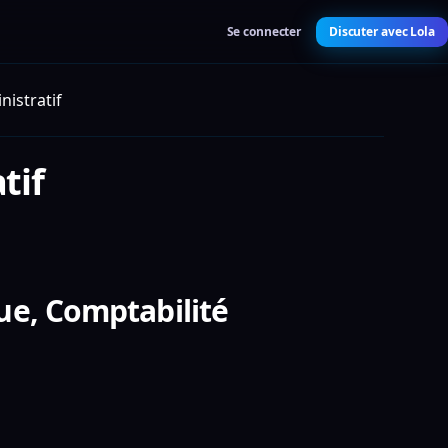
Se connecter
Discuter avec Lola
nistratif
tif
ue, Comptabilité