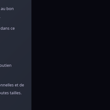
s au bon
.
 dans ce
soutien
nnelles et de
tes tailles.