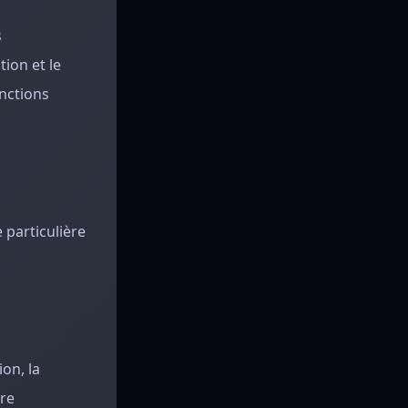
s
ion et le
onctions
 particulière
on, la
vre