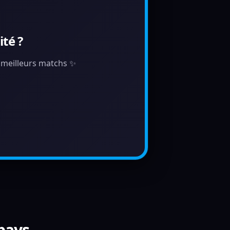
té ?
s meilleurs matchs ✨
 pays