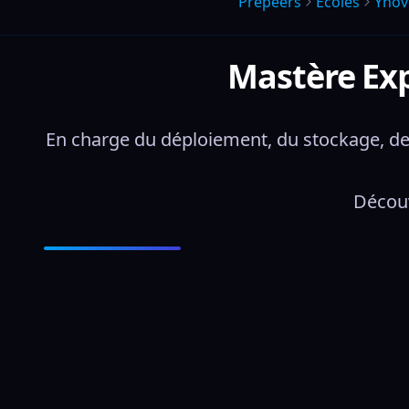
Prepeers
Écoles
Yno
Mastère Exp
En charge du déploiement, du stockage, de l
Découv