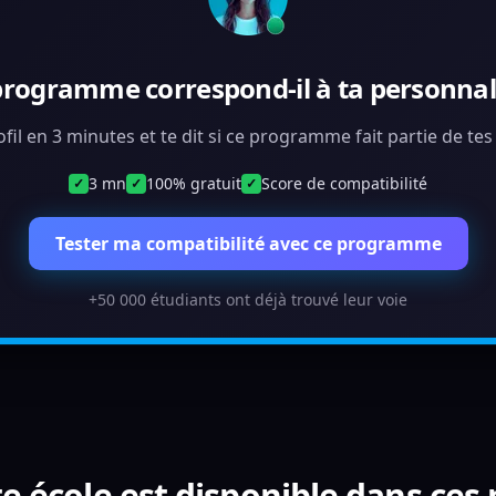
programme correspond-il à ta personnali
ofil en 3 minutes et te dit si ce programme fait partie de te
3 mn
100% gratuit
Score de compatibilité
✓
✓
✓
Tester ma compatibilité avec ce programme
+50 000 étudiants ont déjà trouvé leur voie
e école est disponible dans ces