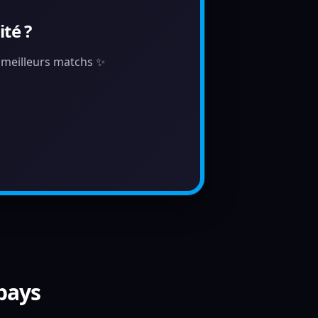
té ?
s meilleurs matchs ✨
 pays