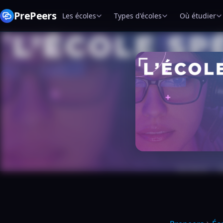
PrePeers
Les écoles
Types d'écoles
Où étudier