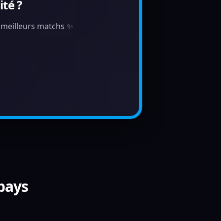
té ?
s meilleurs matchs ✨
 pays