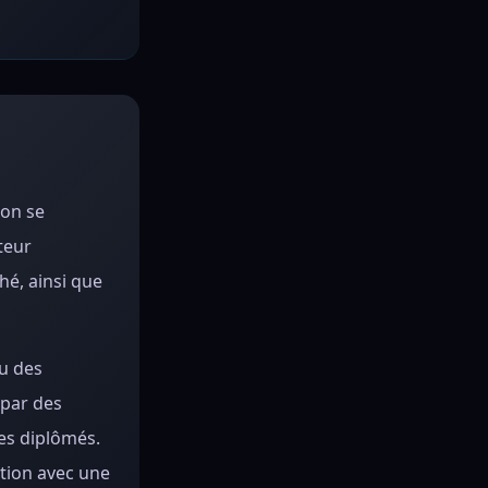
ion se
teur
hé, ainsi que
u des
 par des
des diplômés.
ation avec une