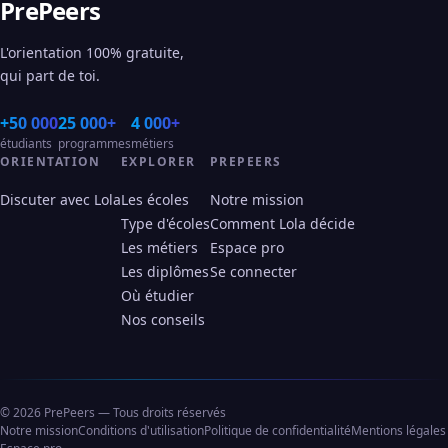
PrePeers
L'orientation 100% gratuite,
qui part de toi.
+50 000
25 000+
4 000+
étudiants
programmes
métiers
ORIENTATION
EXPLORER
PREPEERS
Discuter avec Lola
Les écoles
Notre mission
Type d'écoles
Comment Lola décide
Les métiers
Espace pro
Les diplômes
Se connecter
Où étudier
Nos conseils
© 2026 PrePeers — Tous droits réservés
Notre mission
Conditions d'utilisation
Politique de confidentialité
Mentions légales