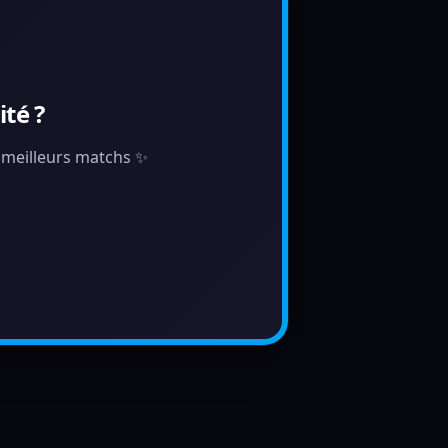
té ?
s meilleurs matchs ✨