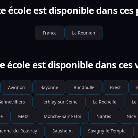
e école est disponible dans ces
France
La Réunion
e école est disponible dans ces v
Avignon
Bayonne
Bondoufle
Brest
B
ennevilliers
Herblay-sur-Seine
La Rochelle
Le
le
Metz
Monchy-Saint-Éloi
Nantes
Nice
tienne-du-Rouvray
Sausheim
Savigny-le-Temple