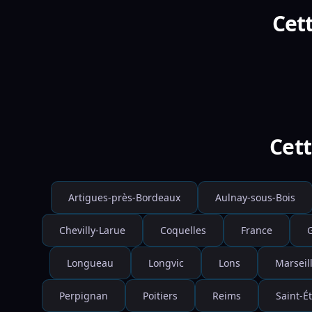
Cett
Cett
Artigues-près-Bordeaux
Aulnay-sous-Bois
Chevilly-Larue
Coquelles
France
G
Longueau
Longvic
Lons
Marseil
Perpignan
Poitiers
Reims
Saint-É