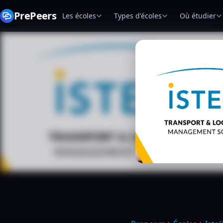
PrePeers
Les écoles
Types d'écoles
Où étudier