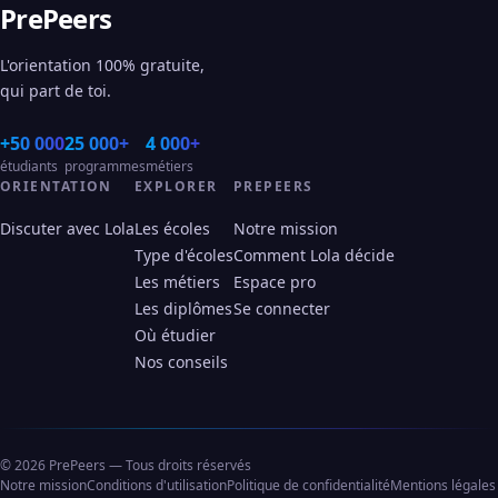
PrePeers
L'orientation 100% gratuite,
qui part de toi.
+50 000
25 000+
4 000+
étudiants
programmes
métiers
ORIENTATION
EXPLORER
PREPEERS
Discuter avec Lola
Les écoles
Notre mission
Type d'écoles
Comment Lola décide
Les métiers
Espace pro
Les diplômes
Se connecter
Où étudier
Nos conseils
© 2026 PrePeers — Tous droits réservés
Notre mission
Conditions d'utilisation
Politique de confidentialité
Mentions légales