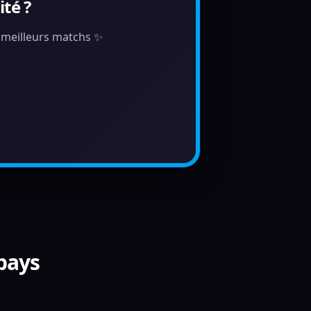
té ?
s meilleurs matchs ✨
 pays