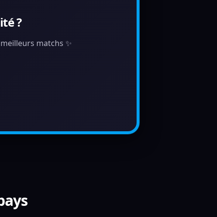
té ?
s meilleurs matchs ✨
 pays