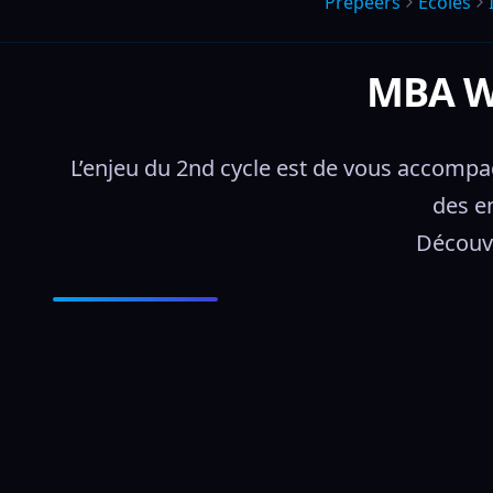
Prepeers
Écoles
MBA W
L’enjeu du 2nd cycle est de vous accompag
des en
Découvr