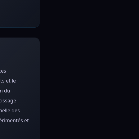
ces
s et le
en du
tissage
nelle des
périmentés et