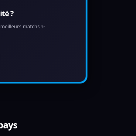
té ?
s meilleurs matchs ✨
 pays