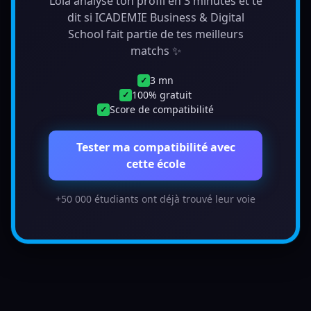
Lola analyse ton profil en 3 minutes et te
dit si ICADEMIE Business & Digital
School fait partie de tes meilleurs
matchs ✨
3 mn
✓
100% gratuit
✓
Score de compatibilité
✓
Tester ma compatibilité avec
cette école
+50 000 étudiants ont déjà trouvé leur voie