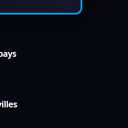
 pays
illes