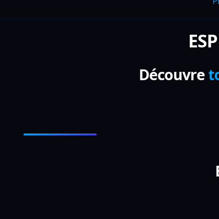
P
ESP
Découvre
t