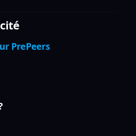
cité
sur PrePeers
?