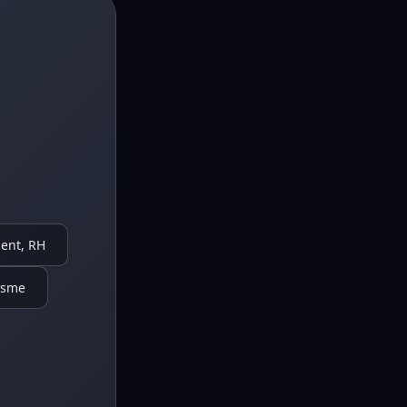
ent, RH
isme