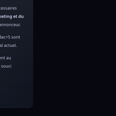
cessaires
keting et du
’annonceur.
Bac+5 sont
l actuel.
ent au
 souci