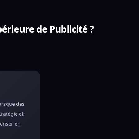
périeure de Publicité ?
lorsque des
tratégie et
penser en