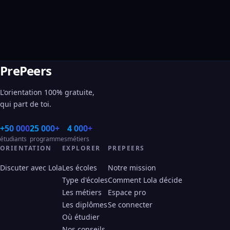
PrePeers
L'orientation 100% gratuite,
qui part de toi.
+50 000
25 000+
4 000+
étudiants
programmes
métiers
ORIENTATION
EXPLORER
PREPEERS
Discuter avec Lola
Les écoles
Notre mission
Type d'écoles
Comment Lola décide
Les métiers
Espace pro
Les diplômes
Se connecter
Où étudier
Nos conseils