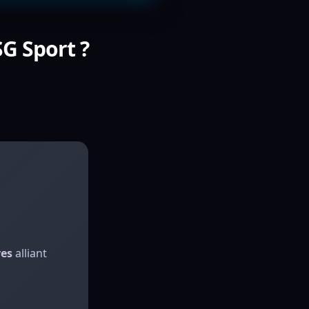
SG Sport ?
es
alliant