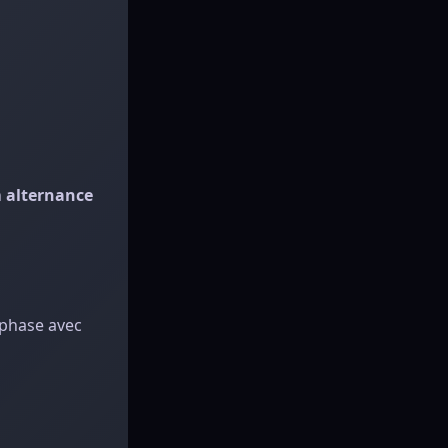
n
alternance
 phase avec