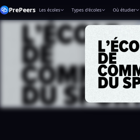
PrePeers
Les écoles
Types d'écoles
Où étudier