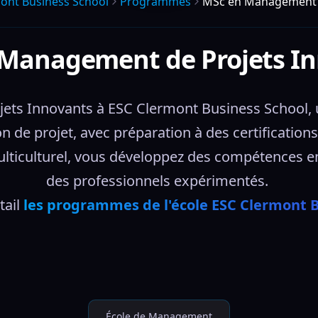
ont Business School
Programmes
MSc en Management d
Management de Projets I
ts Innovants à ESC Clermont Business School, 
on de projet, avec préparation à des certificati
iculturel, vous développez des compétences en i
des professionnels expérimentés. 
ail 
les programmes de l'école ESC Clermont B
École de Management