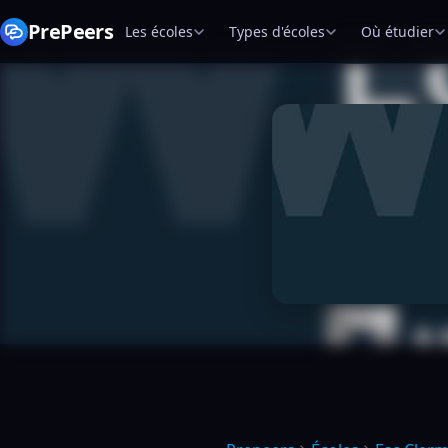
PrePeers
Les écoles
Types d'écoles
Où étudier