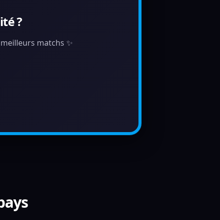
té ?
s meilleurs matchs ✨
 pays