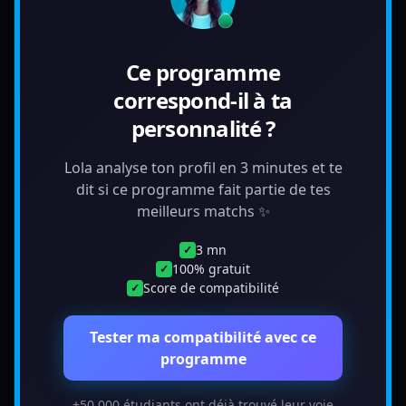
Ce programme
correspond-il à ta
personnalité ?
Lola analyse ton profil en 3 minutes et te
dit si ce programme fait partie de tes
meilleurs matchs ✨
3 mn
✓
100% gratuit
✓
Score de compatibilité
✓
Tester ma compatibilité avec ce
programme
+50 000 étudiants ont déjà trouvé leur voie