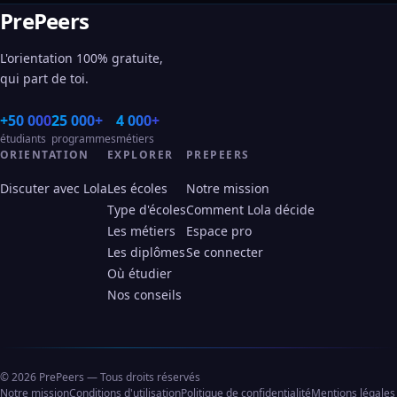
PrePeers
L'orientation 100% gratuite,
qui part de toi.
+50 000
25 000+
4 000+
étudiants
programmes
métiers
ORIENTATION
EXPLORER
PREPEERS
Discuter avec Lola
Les écoles
Notre mission
Type d'écoles
Comment Lola décide
Les métiers
Espace pro
Les diplômes
Se connecter
Où étudier
Nos conseils
© 2026 PrePeers — Tous droits réservés
Notre mission
Conditions d'utilisation
Politique de confidentialité
Mentions légales