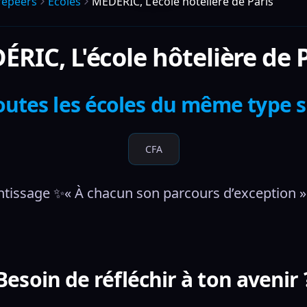
repeers
Écoles
MÉDÉRIC, L'école hôtelière de Paris
RIC, L'école hôtelière de 
outes les écoles du même type 
CFA
tissage ✨« À chacun son parcours d’exception » 
Besoin de réfléchir à ton avenir 