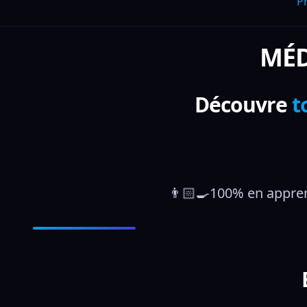
P
MÉDÉ
Découvre
t
👨🏻‍🍳100% en appren