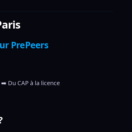
Paris
sur PrePeers
➡️ Du CAP à la licence
?