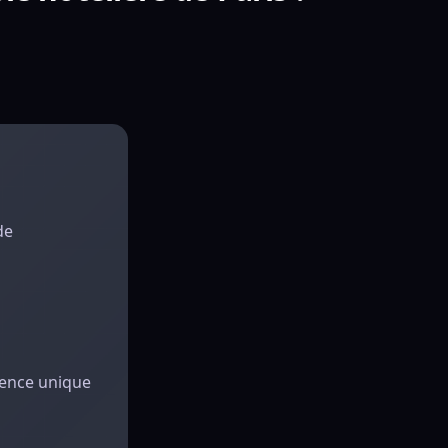
de
ience unique