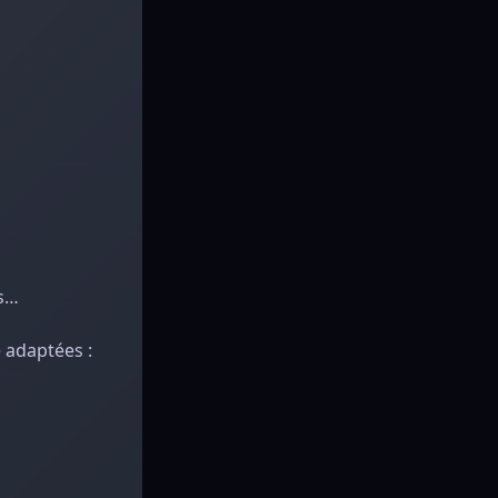
es…
 adaptées :