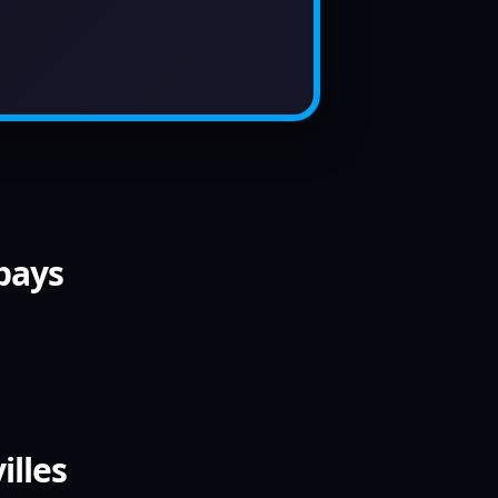
 pays
illes