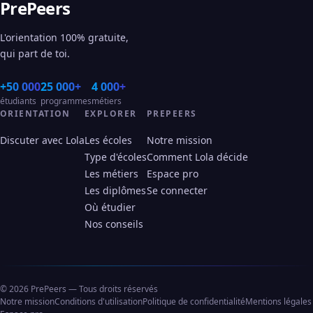
PrePeers
L'orientation 100% gratuite,
qui part de toi.
+50 000
25 000+
4 000+
étudiants
programmes
métiers
ORIENTATION
EXPLORER
PREPEERS
Discuter avec Lola
Les écoles
Notre mission
Type d'écoles
Comment Lola décide
Les métiers
Espace pro
Les diplômes
Se connecter
Où étudier
Nos conseils
© 2026 PrePeers — Tous droits réservés
Notre mission
Conditions d'utilisation
Politique de confidentialité
Mentions légales