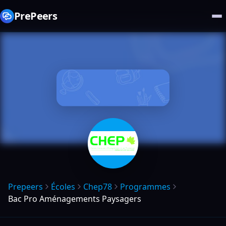
PrePeers
Prepeers
Écoles
Chep78
Programmes
Bac Pro Aménagements Paysagers