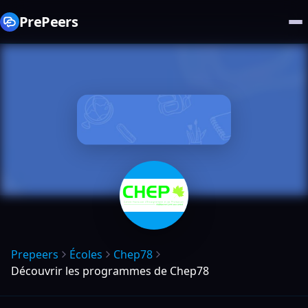
PrePeers
Prepeers
Écoles
Chep78
Découvrir les programmes de Chep78