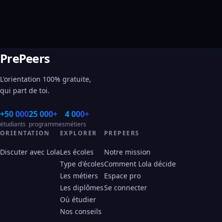
PrePeers
L'orientation 100% gratuite,
qui part de toi.
+50 000
25 000+
4 000+
étudiants
programmes
métiers
ORIENTATION
EXPLORER
PREPEERS
Discuter avec Lola
Les écoles
Notre mission
Type d'écoles
Comment Lola décide
Les métiers
Espace pro
Les diplômes
Se connecter
Où étudier
Nos conseils