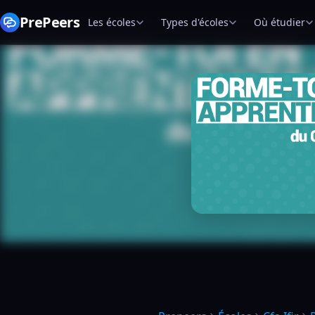
PrePeers
Les écoles
Types d'écoles
Où étudier