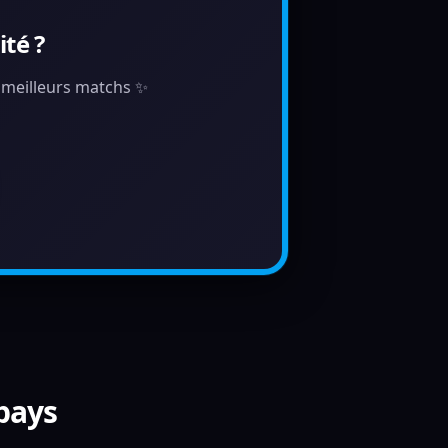
té ?
s meilleurs matchs ✨
 pays