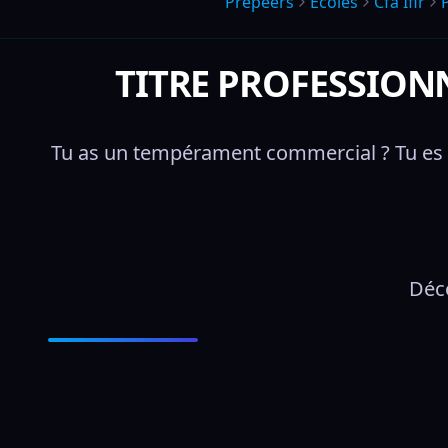
Prepeers
Écoles
Cfa Ifir
TITRE PROFESSIONN
Tu as un tempérament commercial ? Tu es rig
Déco