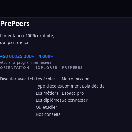
PrePeers
L'orientation 100% gratuite,
qui part de toi.
+50 000
25 000+
4 000+
étudiants
programmes
métiers
ORIENTATION
EXPLORER
PREPEERS
Discuter avec Lola
Les écoles
Notre mission
Type d'écoles
Comment Lola décide
Les métiers
Espace pro
Les diplômes
Se connecter
Où étudier
Nos conseils