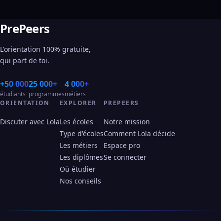
PrePeers
L'orientation 100% gratuite,
qui part de toi.
+50 000
25 000+
4 000+
étudiants
programmes
métiers
ORIENTATION
EXPLORER
PREPEERS
Discuter avec Lola
Les écoles
Notre mission
Type d'écoles
Comment Lola décide
Les métiers
Espace pro
Les diplômes
Se connecter
Où étudier
Nos conseils