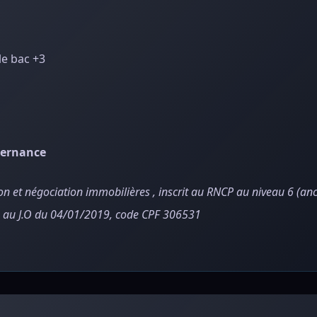
le bac +3
lternance
ion et négociation immobilières , inscrit au RNCP au niveau 6 (anc
é au J.O du 04/01/2019, code CPF 306531