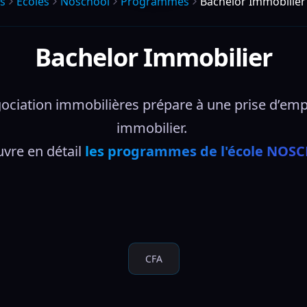
s
Écoles
Noschool
Programmes
Bachelor Immobilier
Bachelor Immobilier
ciation immobilières prépare à une prise d’emplo
immobilier. 
vre en détail 
les programmes de l'école NOS
CFA