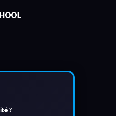
SCHOOL
té ?