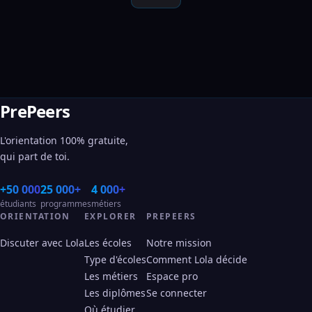
PrePeers
L'orientation 100% gratuite,
qui part de toi.
+50 000
25 000+
4 000+
étudiants
programmes
métiers
ORIENTATION
EXPLORER
PREPEERS
Discuter avec Lola
Les écoles
Notre mission
Type d'écoles
Comment Lola décide
Les métiers
Espace pro
Les diplômes
Se connecter
Où étudier