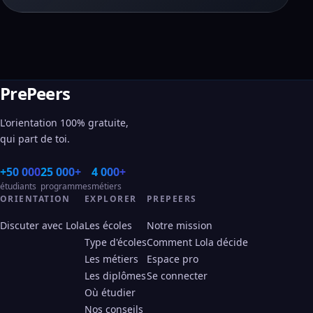
PrePeers
L'orientation 100% gratuite,
qui part de toi.
+50 000
25 000+
4 000+
étudiants
programmes
métiers
ORIENTATION
EXPLORER
PREPEERS
Discuter avec Lola
Les écoles
Notre mission
Type d'écoles
Comment Lola décide
Les métiers
Espace pro
Les diplômes
Se connecter
Où étudier
Nos conseils