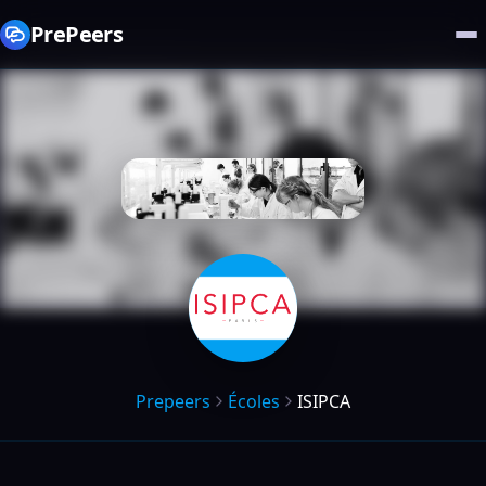
PrePeers
Prepeers
Écoles
ISIPCA