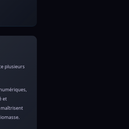
te plusieurs
 numériques,
é et
 maîtrisent
biomasse.