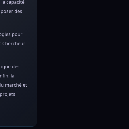
 la capacité
oposer des
logies pour
t Chercheur.
atique des
fin, la
 du marché et
projets