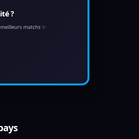
té ?
s meilleurs matchs ✨
 pays