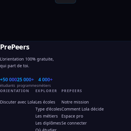
PrePeers
L'orientation 100% gratuite,
qui part de toi.
+50 000
25 000+
4 000+
étudiants
programmes
métiers
ORIENTATION
EXPLORER
PREPEERS
Discuter avec Lola
Les écoles
Notre mission
Type d'écoles
Comment Lola décide
Les métiers
Espace pro
Les diplômes
Se connecter
Où étudier