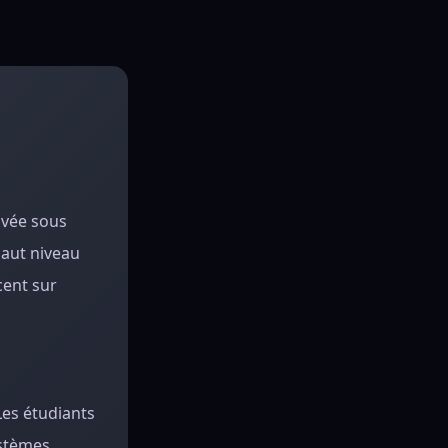
ivée sous
haut niveau
cent sur
Les étudiants
ystèmes