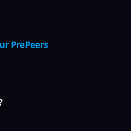
sur PrePeers
?