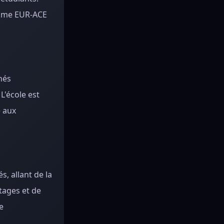
comme EUR-ACE
hés
L'école est
e aux
s, allant de la
tages et de
e