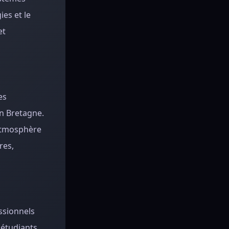
ies et le
et
es
on Bretagne.
'atmosphère
res,
ssionnels
étudiants.