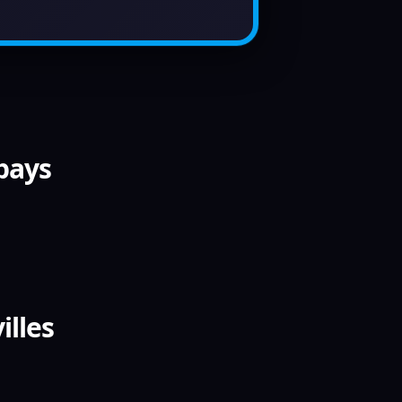
 pays
illes