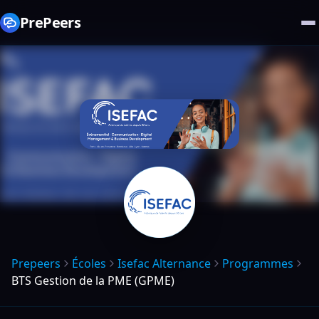
PrePeers
Prepeers
Écoles
Isefac Alternance
Programmes
BTS Gestion de la PME (GPME)