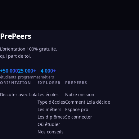
PrePeers
L'orientation 100% gratuite,
qui part de toi.
+50 000
25 000+
4 000+
étudiants
programmes
métiers
ORIENTATION
EXPLORER
PREPEERS
Discuter avec Lola
Les écoles
Notre mission
Type d'écoles
Comment Lola décide
Les métiers
Espace pro
Les diplômes
Se connecter
Où étudier
Nos conseils