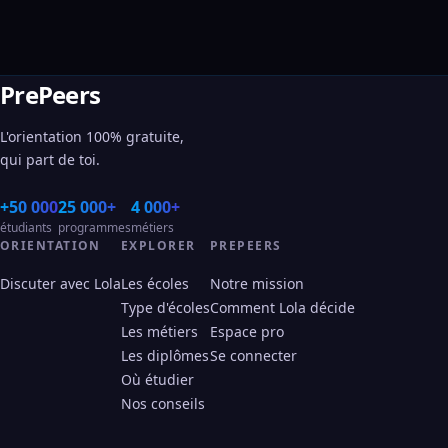
PrePeers
L'orientation 100% gratuite,
qui part de toi.
+50 000
25 000+
4 000+
étudiants
programmes
métiers
ORIENTATION
EXPLORER
PREPEERS
Discuter avec Lola
Les écoles
Notre mission
Type d'écoles
Comment Lola décide
Les métiers
Espace pro
Les diplômes
Se connecter
Où étudier
Nos conseils