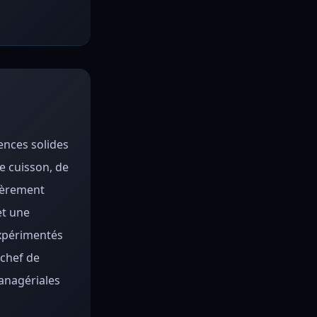
ences solides
e cuisson, de
lièrement
et une
expérimentés
 chef de
managériales