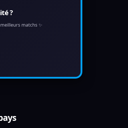
té ?
s meilleurs matchs ✨
 pays