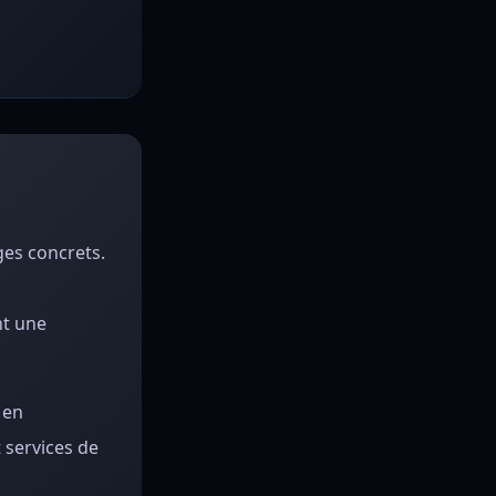
ges concrets.
nt une
 en
 services de