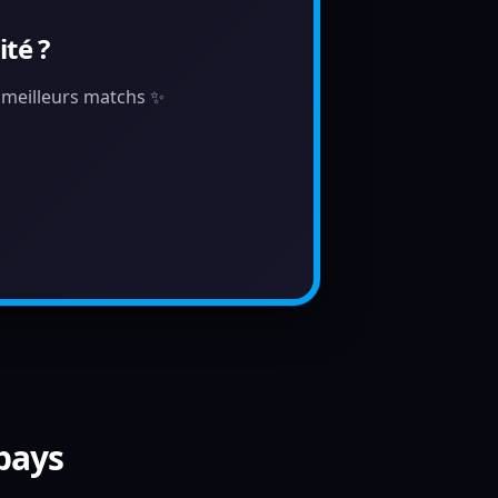
té ?
s meilleurs matchs ✨
 pays