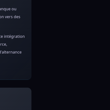
banque ou
ion vers des
te intégration
rce,
d'alternance