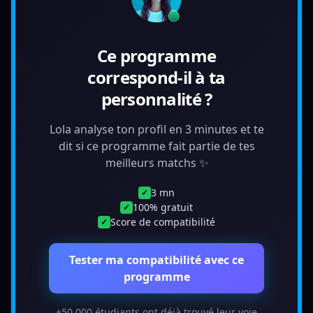
Ce programme
correspond-il à ta
personnalité ?
Lola analyse ton profil en 3 minutes et te
dit si ce programme fait partie de tes
meilleurs matchs ✨
3 mn
✓
100% gratuit
✓
Score de compatibilité
✓
Tester ma compatibilité avec ce
programme
+50 000 étudiants ont déjà trouvé leur voie