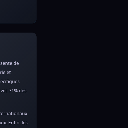
ésente de
ie et
pécifiques
 avec 71% des
nternationaux
x. Enfin, les