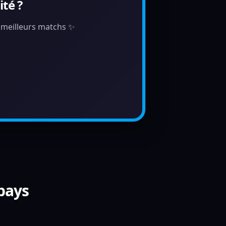
té ?
s meilleurs matchs ✨
 pays