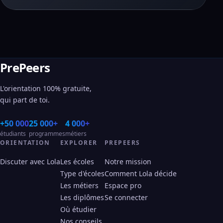
PrePeers
L'orientation 100% gratuite,
qui part de toi.
+50 000
25 000+
4 000+
étudiants
programmes
métiers
ORIENTATION
EXPLORER
PREPEERS
Discuter avec Lola
Les écoles
Notre mission
Type d'écoles
Comment Lola décide
Les métiers
Espace pro
Les diplômes
Se connecter
Où étudier
Nos conseils