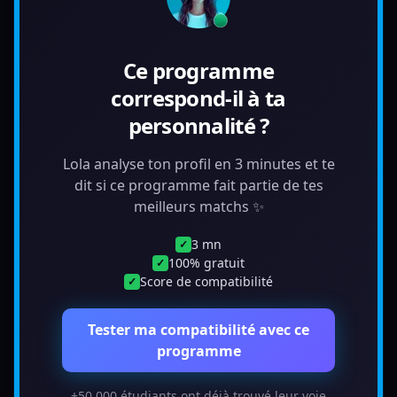
Ce programme
correspond-il à ta
personnalité ?
Lola analyse ton profil en 3 minutes et te
dit si ce programme fait partie de tes
meilleurs matchs ✨
3 mn
✓
100% gratuit
✓
Score de compatibilité
✓
Tester ma compatibilité avec ce
programme
+50 000 étudiants ont déjà trouvé leur voie