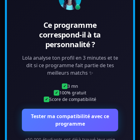
Ce programme
correspond-il à ta
personnalité ?
Lola analyse ton profil en 3 minutes et te
dit si ce programme fait partie de tes
meilleurs matchs ✨
3 mn
✓
100% gratuit
✓
Score de compatibilité
✓
Tester ma compatibilité avec ce
programme
+50 000 étudiants ont déjà trouvé leur voie