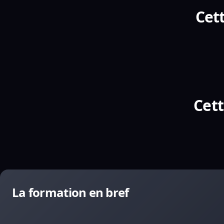
Cett
Cett
La formation en bref