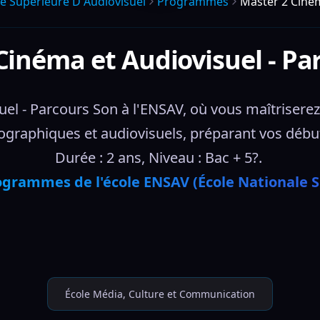
le Superieure D Audiovisuel
Programmes
Master 2 Ciném
Cinéma et Audiovisuel - Pa
l - Parcours Son à l'ENSAV, où vous maîtriserez l
raphiques et audiovisuels, préparant vos débuts
Durée : 2 ans, Niveau : Bac + 5?. 
ogrammes de l'école ENSAV (École Nationale S
École Média, Culture et Communication