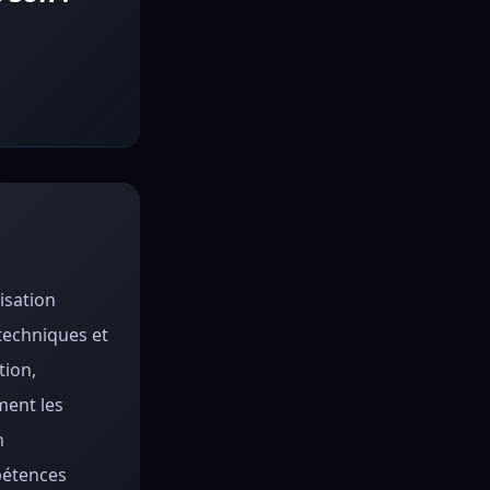
isation
techniques et
tion,
ment les
n
pétences