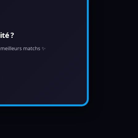
té ?
s meilleurs matchs ✨