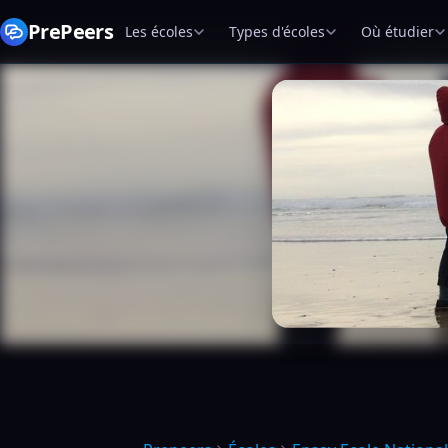
PrePeers
Les écoles
Types d'écoles
Où étudier