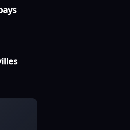
 pays
illes