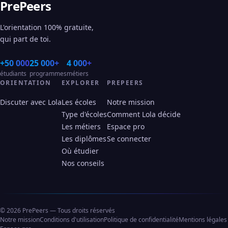
PrePeers
L'orientation 100% gratuite,
qui part de toi.
+50 000
25 000+
4 000+
étudiants
programmes
métiers
ORIENTATION
EXPLORER
PREPEERS
Discuter avec Lola
Les écoles
Notre mission
Type d'écoles
Comment Lola décide
Les métiers
Espace pro
Les diplômes
Se connecter
Où étudier
Nos conseils
© 2026 PrePeers — Tous droits réservés
Notre mission
Conditions d'utilisation
Politique de confidentialité
Mentions légales