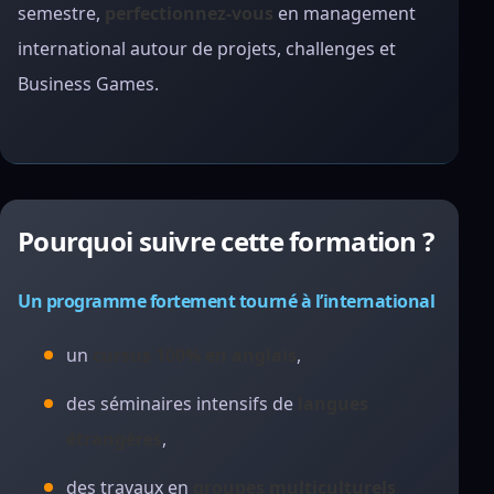
semestre,
perfectionnez-vous
en management
international autour de projets, challenges et
Business Games.
Pourquoi suivre cette formation ?
Un programme fortement tourné à l’international
un
cursus 100% en anglais
,
des séminaires intensifs de
langues
étrangères
,
des travaux en
groupes multiculturels