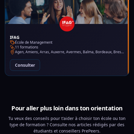
IFAG
École de Management
11 formations
Agen, Amiens, Arras, Auxerre, Avermes, Balma, Bordeaux, Brest, Charleville-Mézières, Chartres, Courbevoie, Dijon, Gap, La Garde, Le Mans, Lille, Lyon, Mont-de-Marsan, Montluçon, Montpellier, Mulhouse, Nantes, Puteaux, Reims, Rennes, Trélazé
Consulter
Pour aller plus loin dans ton orientation
Tu veux des conseils pour t'aider à choisir ton école ou ton
type de formation ? Consulte nos articles rédigés par des
étudiants et conseillers PrePeers.