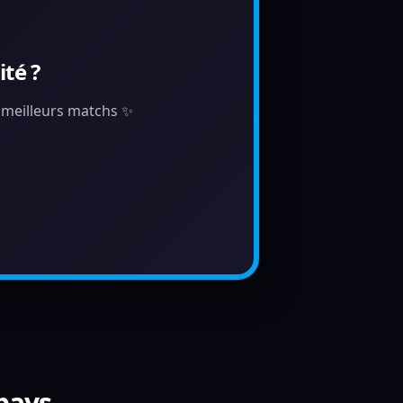
té ?
s meilleurs matchs ✨
 pays