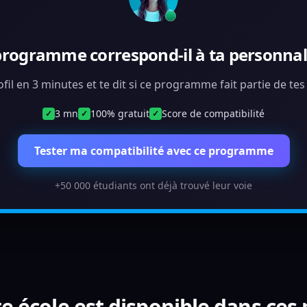
programme correspond-il à ta personnali
ofil en 3 minutes et te dit si ce programme fait partie de te
3 mn
100% gratuit
Score de compatibilité
✓
✓
✓
Tester ma compatibilité avec ce programme
+50 000 étudiants ont déjà trouvé leur voie
e école est disponible dans ces