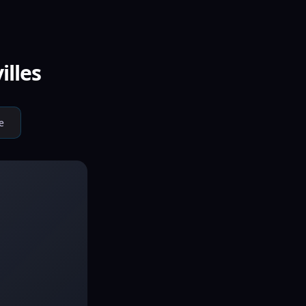
illes
e