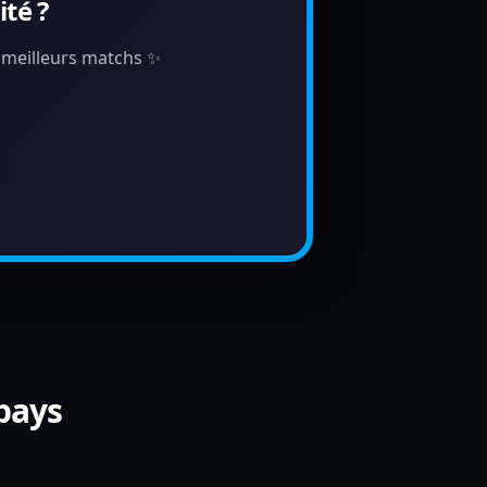
té ?
s meilleurs matchs ✨
 pays